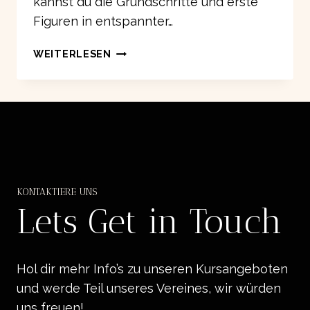
kannst du die Grundschritte und erste
Figuren in entspannter…
ARIEL
WEITERLESEN
LUCERO
ÜBERNIMMT
DIE
SALSA
KURSE
KONTAKTIERE UNS
Lets Get in Touch
Hol dir mehr Info’s zu unseren Kursangeboten
und werde Teil unseres Vereines, wir würden
uns freuen!