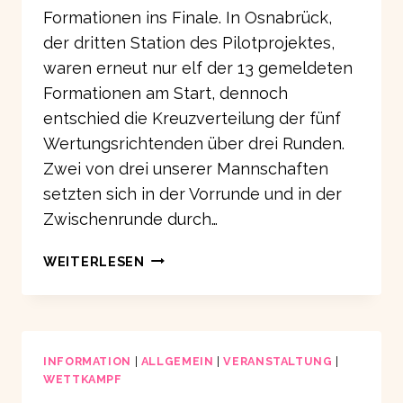
Formationen ins Finale. In Osnabrück,
der dritten Station des Pilotprojektes,
waren erneut nur elf der 13 gemeldeten
Formationen am Start, dennoch
entschied die Kreuzverteilung der fünf
Wertungsrichtenden über drei Runden.
Zwei von drei unserer Mannschaften
setzten sich in der Vorrunde und in der
Zwischenrunde durch…
ERGEBNISSE
WEITERLESEN
SOLO
FORMATIONSTURNIER
IN
OSNABRÜCK
AM
INFORMATION
|
ALLGEMEIN
|
VERANSTALTUNG
|
WETTKAMPF
16.03.2025