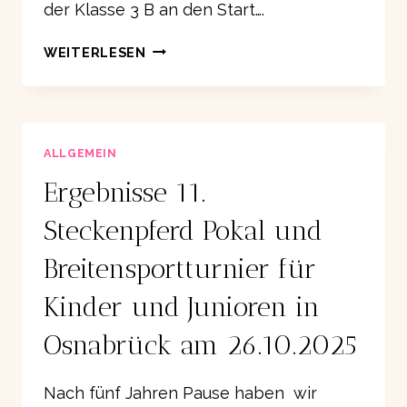
der Klasse 3 B an den Start….
ALLE
WEITERLESEN
JAHRE
WIEDER
–
ADVENTSTURNIER
DES
ALLGEMEIN
TCG
Ergebnisse 11.
MELLE
2025
Steckenpferd Pokal und
Breitensportturnier für
Kinder und Junioren in
Osnabrück am 26.10.2025
Nach fünf Jahren Pause haben wir