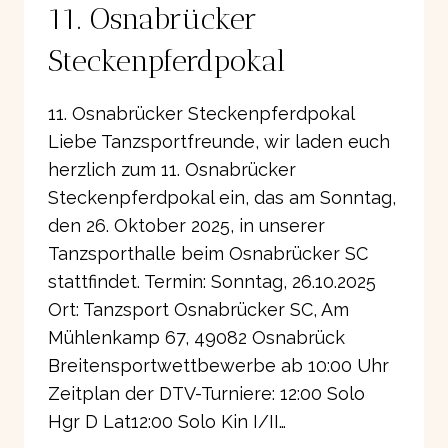
11. Osnabrücker
KINDER
UND
Steckenpferdpokal
JUNIOREN
IN
11. Osnabrücker Steckenpferdpokal
OSNABRÜCK
AM
Liebe Tanzsportfreunde, wir laden euch
26.10.2025
herzlich zum 11. Osnabrücker
Steckenpferdpokal ein, das am Sonntag,
den 26. Oktober 2025, in unserer
Tanzsporthalle beim Osnabrücker SC
stattfindet. Termin: Sonntag, 26.10.2025
Ort: Tanzsport Osnabrücker SC, Am
Mühlenkamp 67, 49082 Osnabrück
Breitensportwettbewerbe ab 10:00 Uhr
Zeitplan der DTV-Turniere: 12:00 Solo
Hgr D Lat12:00 Solo Kin I/II…