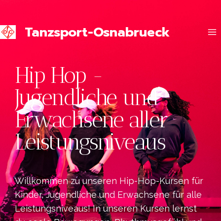
Tanzsport-Osnabrueck
Hip Hop -
Jugendliche und
Erwachsene aller
Leistungsniveaus
Willkommen zu unseren Hip-Hop-Kursen für
Kinder, Jugendliche und Erwachsene für alle
Leistungsniveaus! In unseren Kursen lernst