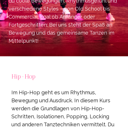
du coole Bewegungen, Rhythmusgefühl und
verschiedene Styles – von Old School bis
Commercial. Egal ob Anfänger oder
Fortgeschritten: Bei uns steht der Spaß an
Bewegung und das gemeinsame Tanzen im
Mittelpunkt!
Hip-Hop
Im Hip-Hop geht es um Rhythmus,
Bewegung und Ausdruck. In diesem Kurs
werden die Grundlagen von Hip-Hop-
Schritten, Isolationen, Popping, Locking
und anderen Tanztechniken vermittelt. Du